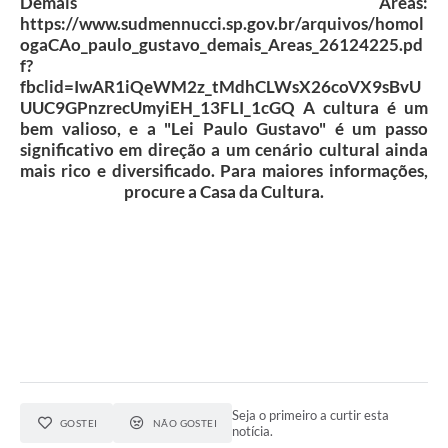
Demais Áreas:
Contato
https://www.sudmennucci.sp.gov.br/arquivos/homol
ogaCAo_paulo_gustavo_demais_Areas_26124225.pd
Sistemas Prefeitura
f?
fbclid=IwAR1iQeWM2z_tMdhCLWsX26coVX9sBvU
Prestação de Contas
UUC9GPnzrecUmyiEH_13FLI_1cGQ A cultura é um
bem valioso, e a "Lei Paulo Gustavo" é um passo
Gestão em Saúde
significativo em direção a um cenário cultural ainda
mais rico e diversificado. Para maiores informações,
SEBRAE AQUI
procure a Casa da Cultura.
Obras
Seja o primeiro a curtir esta
GOSTEI
NÃO GOSTEI
notícia.