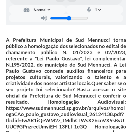
Licitações
Telefones Úteis
TRANSPARÊNCIA PAULO GUSTAVO
Transparência PNAB
A Prefeitura Municipal de Sud Mennucci torna
público a homologação dos selecionados no edital de
DOWNLOAD VTN RURAL
chamamento público N. 01/2023 e 02/2023,
referente a "Lei Paulo Gustavo", lei complementar
ATRIBUIÇÃO DE AULAS
N.195/2022, do município de Sud Mennucci. A Lei
Paulo Gustavo concede auxílios financeiros para
CEP POR ENDEREÇO
projetos culturais, valorizando o talento e a
criatividade dos nossos artistas locais.Quer saber se o
ALDIR BLANC
seu projeto foi selecionado? Basta acessar o site
oficial da Prefeitura de Sud Mennucci e conferir o
A Prefeitura
resultado. Homologação Audiovisual:
https://www.sudmennucci.sp.gov.br/arquivos/homol
Convênios
ogaCAo_paulo_gustavo_audiovisual_26124138.pdf?
fbclid=IwAR1iQeWM2z_tMdhCLWsX26coVX9sBvU
ORÇAMENTO PARTICIPATIVO 2026
UUC9GPnzrecUmyiEH_13FLI_1cGQ Homologação