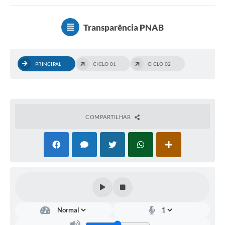
Serviços ao Cidadão
DEFESA CIVIL
Transparência PNAB
Sobre Sud
Ouvidoria
PRINCIPAL
CICLO 01
CICLO 02
Audiências Públicas
Arquivos para Download
COMPARTILHAR
Notícias
Secretarias
Legislação
Concursos e Processo Seletivo
Editais