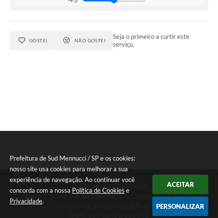
Licitações
Telefones Úteis
Seja o primeiro a curtir este
GOSTEI
NÃO GOSTEI
TRANSPARÊNCIA PAULO GUSTAVO
serviço.
Transparência PNAB
DOWNLOAD VTN RURAL
ATRIBUIÇÃO DE AULAS
CEP POR ENDEREÇO
ALDIR BLANC
Prefeitura de Sud Mennucci / SP e os cookies:
A Prefeitura
nosso site usa cookies para melhorar a sua
experiência de navegação. Ao continuar você
ACEITAR
Convênios
Telefone: (18) 3786-9600
concorda com a nossa
Política de Cookies
e
Endereço: Claudio Luiz de Castilho, 415 Centro | CEP: 15360-000
Privacidade
.
ORÇAMENTO PARTICIPATIVO 2026
De segunda à sexta-feira 07h às 13h
PERSONALIZAR
CNPJ: 45.746.120/0001-70