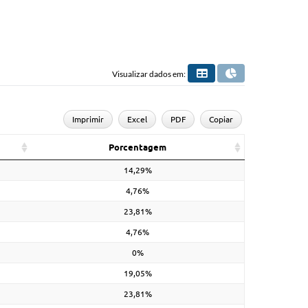
Visualizar dados em:
Imprimir
Excel
PDF
Copiar
Porcentagem
14,29%
4,76%
23,81%
4,76%
0%
19,05%
23,81%