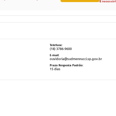
É necessár
Telefone:
(18) 3786-9600
E-mail:
ouvidoria@sudmennucci.sp.gov.br
Prazo Resposta Padrão:
15 dias