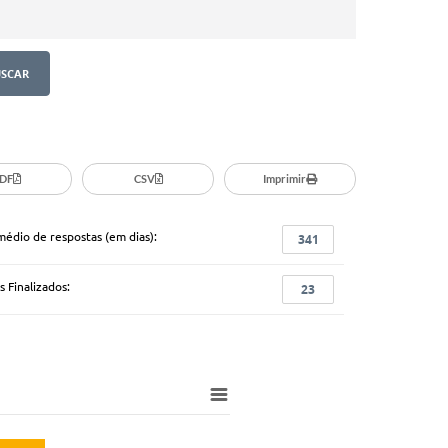
DF
CSV
Imprimir
médio de respostas (em dias):
341
 Finalizados:
23