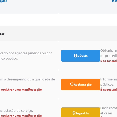
ação
Re
rar
Obtenha in
icado por agentes públicos ou por
ou proced
Dúvida
iço público.
É necessár
com o desempenho ou a qualidade de
Informe in
públicos.
Reclamação
a registrar uma manifestação
É necessár
Envie reco
prestação de serviço.
eficazes.
Sugestão
a registrar uma manifestação