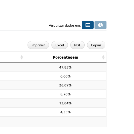
Visualizar dados em:
Imprimir
Excel
PDF
Copiar
Porcentagem
47,83%
0,00%
26,09%
8,70%
13,04%
4,35%