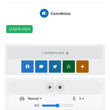
Serviços ao Cidadão
DEFESA CIVIL
Convênios
Sobre Sud
CLIQUE AQUI
Ouvidoria
Audiências Públicas
Arquivos para Download
COMPARTILHAR
Notícias
Secretarias
Legislação
Concursos e Processo Seletivo
Editais