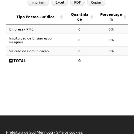
Imprimir
Excel
PDF
Copiar
Quantida
Porcentage
Tipo Pessoa Jurídica
de
m
Empresa - PME
0
0%
Instituição de Ensino e/ou
0
0%
Pesquisa
Veículo de Comunicação
0
0%
TOTAL
0
Prefeitura de Sud Mennucci / SP e os cookies: