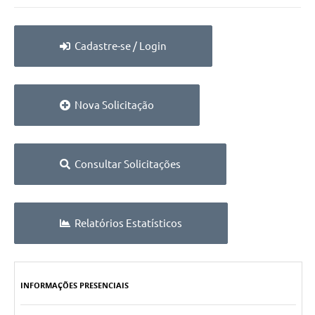
Serviços ao Cidadão
DEFESA CIVIL
Cadastre-se / Login
Sobre Sud
Ouvidoria
Nova Solicitação
Audiências Públicas
Arquivos para Download
Consultar Solicitações
Notícias
Secretarias
Relatórios Estatísticos
Legislação
Concursos e Processo Seletivo
INFORMAÇÕES PRESENCIAIS
Editais