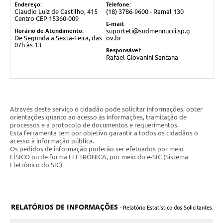
Licitações
Endereço:
Telefone:
Claudio Luiz de Castilho, 415
(18) 3786-9600 - Ramal 130
Centro CEP 15360-009
E-mail:
Telefones Úteis
Horário de Atendimento:
suporteti@sudmennucci.sp.g
De Segunda a Sexta-Feira, das
ov.br
TRANSPARÊNCIA PAULO GUSTAVO
07h às 13
Responsável:
Rafael Giovanini Santana
Transparência PNAB
DOWNLOAD VTN RURAL
ATRIBUIÇÃO DE AULAS
Através deste serviço o cidadão pode solicitar informações, obter
orientações quanto ao acesso às informações, tramitação de
processos e a protocolo de documentos e requerimentos.
CEP POR ENDEREÇO
Esta ferramenta tem por objetivo garantir a todos os cidadãos o
acesso à informação pública.
ALDIR BLANC
Os pedidos de informação poderão ser efetuados por meio
FÍSICO ou de forma ELETRÔNICA, por meio do e-SIC (Sistema
Eletrônico do SIC)
A Prefeitura
Convênios
RELATÓRIOS DE INFORMAÇÕES
- Relatório Estatístico dos Solicitantes
ORÇAMENTO PARTICIPATIVO 2026