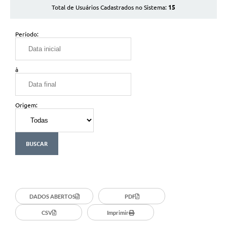
Contato
15
Total de Usuários Cadastrados no Sistema:
Sistemas Prefeitura
Período:
Prestação de Contas
Gestão em Saúde
à
SEBRAE AQUI
Origem:
Obras
DADOS ABERTOS
PDF
CSV
Imprimir