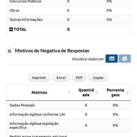
Concursos Públicos
0
0%
Obras
0
0%
Outras Informações
0
0%
TOTAL
0
Motivos de Negativa de Respostas
Visualizar dados em:
Imprimir
Excel
PDF
Copiar
Quantid
Porcenta
Motivos
ade
gem
Dados Pessoais
0
0%
Informação sigilosa conforme LAI
0
0%
Informação sigilosa legislação
0
0%
específica
Pedido exige tratamento adicional