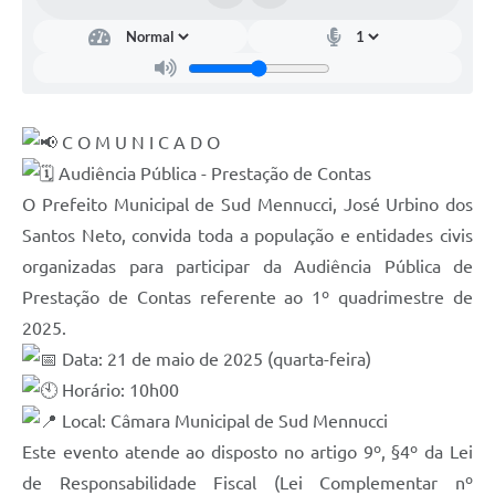
Licitações
Telefones Úteis
TRANSPARÊNCIA PAULO GUSTAVO
C O M U N I C A D O
Transparência PNAB
Audiência Pública - Prestação de Contas
DOWNLOAD VTN RURAL
O Prefeito Municipal de Sud Mennucci, José Urbino dos
Santos Neto, convida toda a população e entidades civis
ATRIBUIÇÃO DE AULAS
organizadas para participar da Audiência Pública de
CEP POR ENDEREÇO
Prestação de Contas referente ao 1º quadrimestre de
2025.
ALDIR BLANC
Data: 21 de maio de 2025 (quarta-feira)
A Prefeitura
Horário: 10h00
Convênios
Local: Câmara Municipal de Sud Mennucci
Este evento atende ao disposto no artigo 9º, §4º da Lei
ORÇAMENTO PARTICIPATIVO 2026
de Responsabilidade Fiscal (Lei Complementar nº