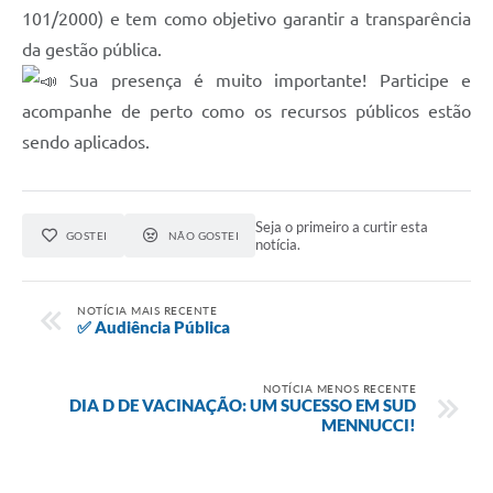
Contato
101/2000) e tem como objetivo garantir a transparência
da gestão pública.
Sistemas Prefeitura
Sua presença é muito importante! Participe e
Prestação de Contas
acompanhe de perto como os recursos públicos estão
sendo aplicados.
Gestão em Saúde
SEBRAE AQUI
Seja o primeiro a curtir esta
GOSTEI
NÃO GOSTEI
Obras
notícia.
NOTÍCIA MAIS RECENTE
✅ Audiência Pública
NOTÍCIA MENOS RECENTE
DIA D DE VACINAÇÃO: UM SUCESSO EM SUD
MENNUCCI!