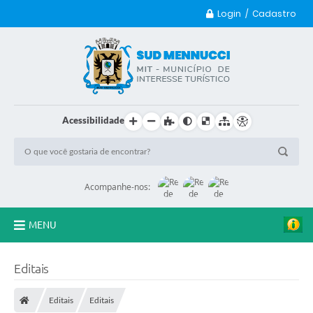
Login / Cadastro
Acessibilidade
Acompanhe-nos:
MENU
Principal
Editais
Transparência
Editais
Editais