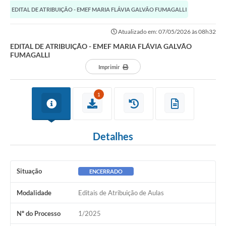
Serviços ao Cidadão
EDITAL DE ATRIBUIÇÃO - EMEF MARIA FLÁVIA GALVÃO FUMAGALLI
DEFESA CIVIL
Atualizado em: 07/05/2026 às 08h32
Sobre Sud
EDITAL DE ATRIBUIÇÃO - EMEF MARIA FLÁVIA GALVÃO
FUMAGALLI
Ouvidoria
Imprimir
Audiências Públicas
1
Arquivos para Download
Notícias
Detalhes
Secretarias
Legislação
Situação
ENCERRADO
Concursos e Processo Seletivo
Modalidade
Editais de Atribuição de Aulas
Editais
Nº do Processo
1/2025