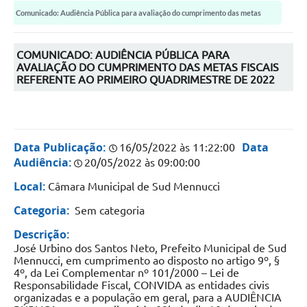
Serviços ao Cidadão
Comunicado: Audiência Pública para avaliação do cumprimento das metas
DEFESA CIVIL
fiscais...
COMUNICADO: AUDIÊNCIA PÚBLICA PARA
Sobre Sud
AVALIAÇÃO DO CUMPRIMENTO DAS METAS FISCAIS
REFERENTE AO PRIMEIRO QUADRIMESTRE DE 2022
Ouvidoria
Audiências Públicas
Arquivos para Download
Data Publicação:
Data
16/05/2022 às 11:22:00
Audiência:
20/05/2022 às 09:00:00
Notícias
Local:
Câmara Municipal de Sud Mennucci
Secretarias
Categoria:
Sem categoria
Legislação
Descrição:
José Urbino dos Santos Neto, Prefeito Municipal de Sud
Concursos e Processo Seletivo
Mennucci, em cumprimento ao disposto no artigo 9º, §
4º, da Lei Complementar nº 101/2000 – Lei de
Editais
Responsabilidade Fiscal, CONVIDA as entidades civis
organizadas e a população em geral, para a AUDIÊNCIA