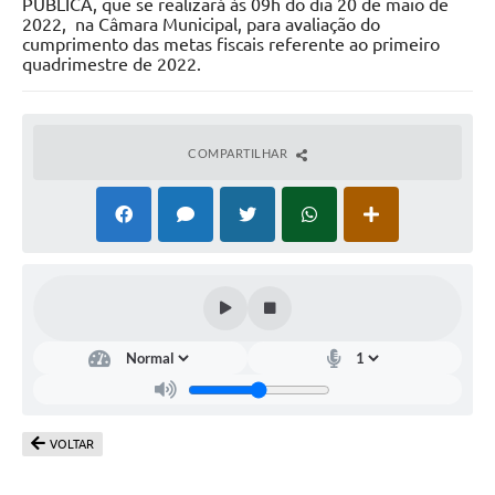
PÚBLICA, que se realizará às 09h do dia 20 de maio de
Licitações
2022, na Câmara Municipal, para avaliação do
cumprimento das metas fiscais referente ao primeiro
Telefones Úteis
quadrimestre de 2022.
TRANSPARÊNCIA PAULO GUSTAVO
Transparência PNAB
COMPARTILHAR
DOWNLOAD VTN RURAL
ATRIBUIÇÃO DE AULAS
CEP POR ENDEREÇO
ALDIR BLANC
A Prefeitura
Convênios
VOLTAR
ORÇAMENTO PARTICIPATIVO 2026