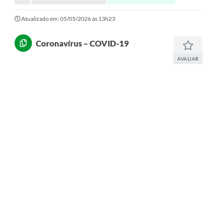
Serviços ao Cidadão
Atualizado em: 05/05/2026 às 13h23
DEFESA CIVIL
Sobre Sud
Coronavírus – COVID-19
AVALIAR
Ouvidoria
Audiências Públicas
Arquivos para Download
Notícias
Secretarias
Legislação
Concursos e Processo Seletivo
Editais