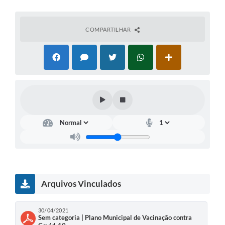
Licitações
Telefones Úteis
COMPARTILHAR
TRANSPARÊNCIA PAULO GUSTAVO
Transparência PNAB
DOWNLOAD VTN RURAL
ATRIBUIÇÃO DE AULAS
CEP POR ENDEREÇO
ALDIR BLANC
A Prefeitura
Arquivos Vinculados
Convênios
30/04/2021
ORÇAMENTO PARTICIPATIVO 2026
Sem categoria | Plano Municipal de Vacinação contra