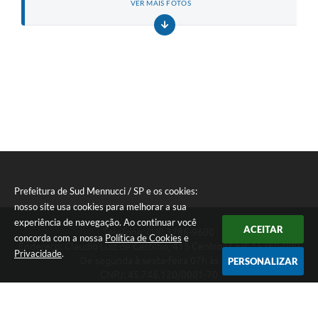
VER MAIS FOTOS
Prefeitura de Sud Mennucci / SP e os cookies:
nosso site usa cookies para melhorar a sua
experiência de navegação. Ao continuar você
ACEITAR
Telefone: (18) 3786-9600
concorda com a nossa
Política de Cookies
e
Endereço: Claudio Luiz de Castilho, 415 Centro | CEP: 15360-000
Privacidade
.
De segunda à sexta-feira 07h às 13h
PERSONALIZAR
CNPJ: 45.746.120/0001-70
Prefeitura de Sud Mennucci / SP