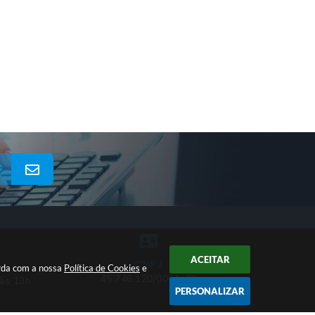
ACEITAR
CNPJ
orda com a nossa
Política de Cookies
e
45.746.120/0001-70
 às 13h
PERSONALIZAR