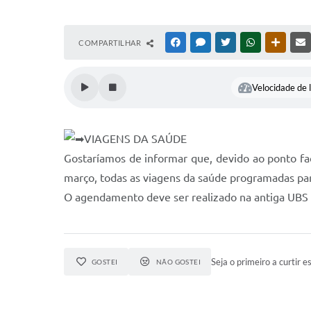
COMPARTILHAR
FACEBOOK
MESSENGER
TWITTER
WHATSAPP
OUTRAS
Velocidade de l
VIAGENS DA SAÚDE
Gostaríamos de informar que, devido ao ponto fac
março, todas as viagens da saúde programadas par
O agendamento deve ser realizado na antiga UBS
Seja o primeiro a curtir es
GOSTEI
NÃO GOSTEI