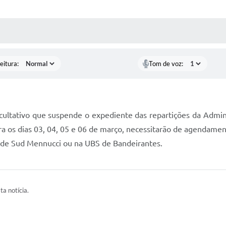
 MÍDIAS
RECEBA NOTÍCIAS
eitura:
Tom de voz:
ultativo que suspende o expediente das repartições da Admini
a os dias 03, 04, 05 e 06 de março, necessitarão de agendament
 de Sud Mennucci ou na UBS de Bandeirantes.
ta notícia.