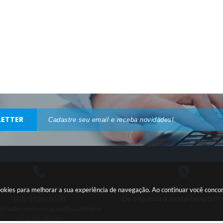
ETTER
Atendimento
Contato
 cookies para melhorar a sua experiência de navegação. Ao continuar você conc
De segunda à sexta-feira 07h
(18) 3786-9600
soriadecomunicacao@sudmenn
ucci.sp.gov.br