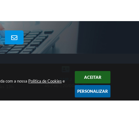
ACEITAR
CNPJ
orda com a nossa
Política de Cookies
e
45.746.120/0001-70
 às 13h
PERSONALIZAR
26 17:17