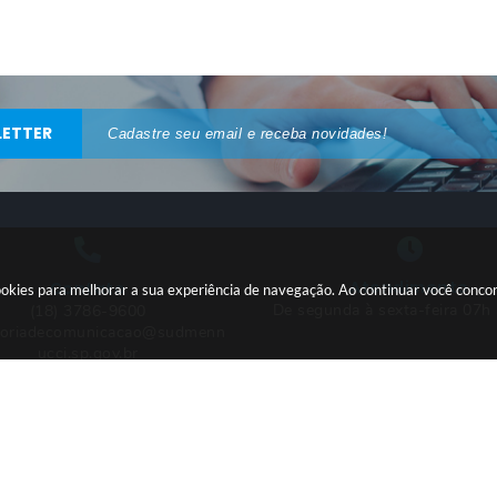
ETTER
Atendimento
Contato
 cookies para melhorar a sua experiência de navegação. Ao continuar você conc
De segunda à sexta-feira 07h
(18) 3786-9600
soriadecomunicacao@sudmenn
ucci.sp.gov.br
são do Sistema:
3.5.3 - 19/06/2026
Portal atualizado em:
06/08/20