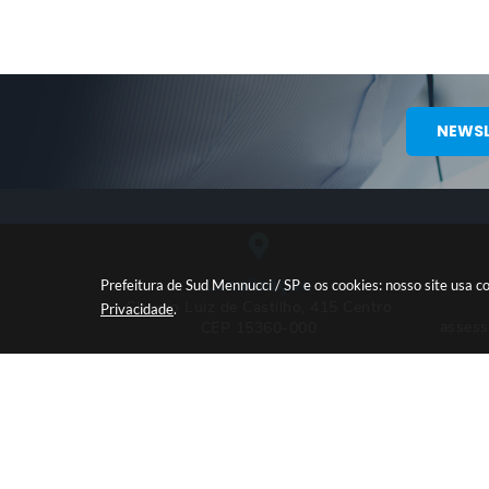
NEWSL
Localização
Prefeitura de Sud Mennucci / SP e os cookies: nosso site usa
Claudio Luiz de Castilho, 415 Centro
Privacidade
.
asses
CEP 15360-000
Ver