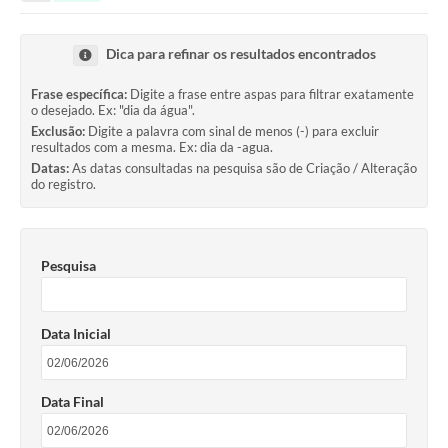
Serviços ao Cidadão
DEFESA CIVIL
Dica para refinar os resultados encontrados
Sobre Sud
Frase específica:
Digite a frase entre aspas para filtrar exatamente
o desejado. Ex: "dia da água".
Ouvidoria
Exclusão:
Digite a palavra com sinal de menos (-) para excluir
resultados com a mesma. Ex: dia da -agua.
Audiências Públicas
Datas:
As datas consultadas na pesquisa são de Criação / Alteração
do registro.
Arquivos para Download
Notícias
Pesquisa
Secretarias
Legislação
Data Inicial
Concursos e Processo Seletivo
Data Final
Editais