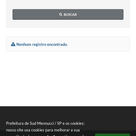
Licitações
BUSCAR
Telefones Úteis
TRANSPARÊNCIA PAULO GUSTAVO
Transparência PNAB
Nenhum registro encontrado.
DOWNLOAD VTN RURAL
ATRIBUIÇÃO DE AULAS
CEP POR ENDEREÇO
ALDIR BLANC
A Prefeitura
Convênios
Prefeitura de Sud Mennucci / SP e os cookies:
ORÇAMENTO PARTICIPATIVO 2026
nosso site usa cookies para melhorar a sua