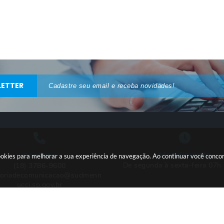
ETTER
Atendimento
Contato
 cookies para melhorar a sua experiência de navegação. Ao continuar você conc
De segunda à sexta-feira 07h
(18) 3786-9600
soriadecomunicacao@sudmenn
ucci.sp.gov.br