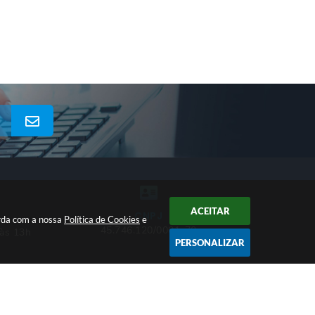
ACEITAR
CNPJ
orda com a nossa
Política de Cookies
e
45.746.120/0001-70
 às 13h
PERSONALIZAR