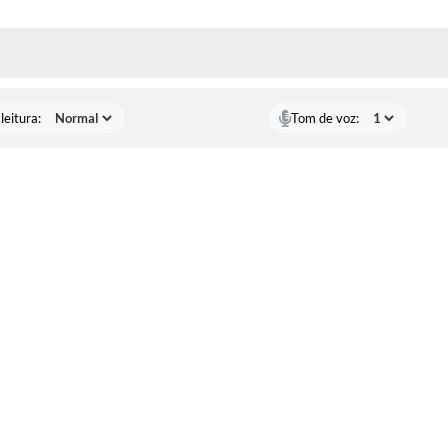
AS MÍDIAS
leitura:
Tom de voz: