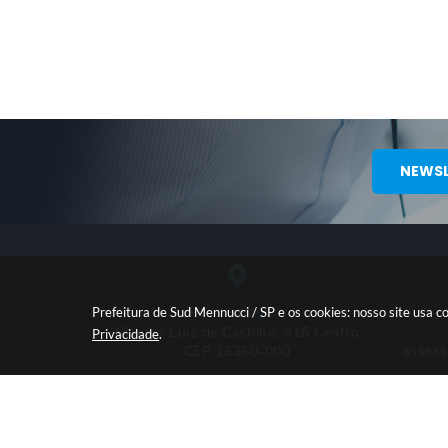
NEWSL
Localização
Prefeitura de Sud Mennucci / SP e os cookies: nosso site usa
Claudio Luiz de Castilho, 415 Centro
Privacidade
.
asses
CEP 15360-000