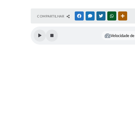
COMPARTILHAR
FACEBOOK
MESSENGER
TWITTER
WHATSAPP
OUTR
Velocidade de 