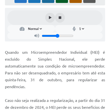
Licitações
Telefones Úteis
TRANSPARÊNCIA PAULO GUSTAVO
Transparência PNAB
DOWNLOAD VTN RURAL
Quando um Microempreendedor Individual (MEI) é
ATRIBUIÇÃO DE AULAS
excluído do Simples Nacional, ele perde
CEP POR ENDEREÇO
automaticamente sua condição de microempreendedor.
Para não ser desenquadrado, o empresário tem até esta
ALDIR BLANC
quinta-feira, 31 de outubro, para regularizar as
A Prefeitura
pendências.
Convênios
Caso não seja realizada a regularização, a partir do dia 31
ORÇAMENTO PARTICIPATIVO 2026
de dezembro de 2024, o MEI perde os seus benefícios de