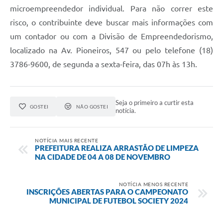
Contato
microempreendedor individual. Para não correr este
risco, o contribuinte deve buscar mais informações com
Sistemas Prefeitura
um contador ou com a Divisão de Empreendedorismo,
Prestação de Contas
localizado na Av. Pioneiros, 547 ou pelo telefone (18)
3786-9600, de segunda a sexta-feira, das 07h às 13h.
Gestão em Saúde
SEBRAE AQUI
Seja o primeiro a curtir esta
GOSTEI
NÃO GOSTEI
Obras
notícia.
NOTÍCIA MAIS RECENTE
PREFEITURA REALIZA ARRASTÃO DE LIMPEZA
NA CIDADE DE 04 A 08 DE NOVEMBRO
NOTÍCIA MENOS RECENTE
INSCRIÇÕES ABERTAS PARA O CAMPEONATO
MUNICIPAL DE FUTEBOL SOCIETY 2024