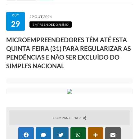
Serviços ao Cidadão
DEFESA CIVIL
OUT
29 OUT 2024
29
EMPREENDEDORISMO
Sobre Sud
MICROEMPREENDEDORES TÊM ATÉ ESTA
Ouvidoria
QUINTA-FEIRA (31) PARA REGULARIZAR AS
Audiências Públicas
PENDÊNCIAS E NÃO SER EXCLUÍDO DO
SIMPLES NACIONAL
Arquivos para Download
Notícias
Secretarias
Legislação
Concursos e Processo Seletivo
COMPARTILHAR
Editais