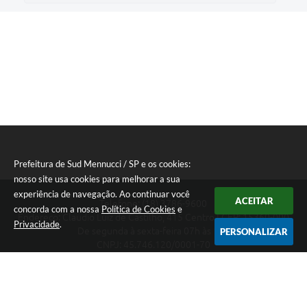
Prefeitura de Sud Mennucci / SP e os cookies:
nosso site usa cookies para melhorar a sua
experiência de navegação. Ao continuar você
ACEITAR
Telefone: (18) 3786-9600
concorda com a nossa
Política de Cookies
e
Endereço: Claudio Luiz de Castilho, 415 Centro | CEP: 15360-000
Privacidade
.
De segunda à sexta-feira 07h às 13h
PERSONALIZAR
CNPJ: 45.746.120/0001-70
Prefeitura de Sud Mennucci / SP
Versão do Sistema:
3.5.3 - 19/06/2026