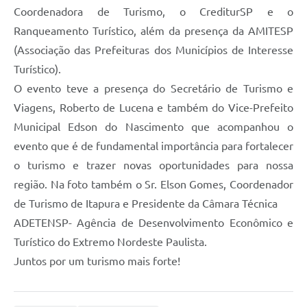
Contato
Coordenadora de Turismo, o CrediturSP e o
Ranqueamento Turístico, além da presença da AMITESP
Sistemas Prefeitura
(Associação das Prefeituras dos Municípios de Interesse
Prestação de Contas
Turístico).
O evento teve a presença do Secretário de Turismo e
Gestão em Saúde
Viagens, Roberto de Lucena e também do Vice-Prefeito
SEBRAE AQUI
Municipal Edson do Nascimento que acompanhou o
evento que é de fundamental importância para fortalecer
Obras
o turismo e trazer novas oportunidades para nossa
região. Na foto também o Sr. Elson Gomes, Coordenador
de Turismo de Itapura e Presidente da Câmara Técnica
ADETENSP- Agência de Desenvolvimento Econômico e
Turístico do Extremo Nordeste Paulista.
Juntos por um turismo mais forte!