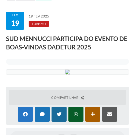
Serviços ao Cidadão
DEFESA CIVIL
FEV
19 FEV 2025
19
TURISMO
Sobre Sud
SUD MENNUCCI PARTICIPA DO EVENTO DE
Ouvidoria
BOAS-VINDAS DADETUR 2025
Audiências Públicas
Arquivos para Download
Notícias
Secretarias
COMPARTILHAR
Legislação
Concursos e Processo Seletivo
Editais