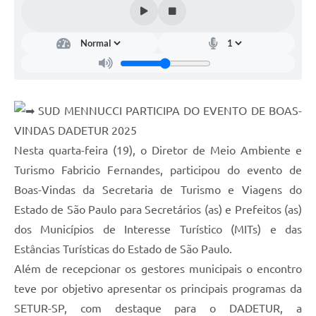
Licitações
Telefones Úteis
TRANSPARÊNCIA PAULO GUSTAVO
Transparência PNAB
SUD MENNUCCI PARTICIPA DO EVENTO DE BOAS-
DOWNLOAD VTN RURAL
VINDAS DADETUR 2025
Nesta quarta-feira (19), o Diretor de Meio Ambiente e
ATRIBUIÇÃO DE AULAS
Turismo Fabricio Fernandes, participou do evento de
CEP POR ENDEREÇO
Boas-Vindas da Secretaria de Turismo e Viagens do
Estado de São Paulo para Secretários (as) e Prefeitos (as)
ALDIR BLANC
dos Municípios de Interesse Turístico (MITs) e das
A Prefeitura
Estâncias Turísticas do Estado de São Paulo.
Convênios
Além de recepcionar os gestores municipais o encontro
teve por objetivo apresentar os principais programas da
ORÇAMENTO PARTICIPATIVO 2026
SETUR-SP, com destaque para o DADETUR, a