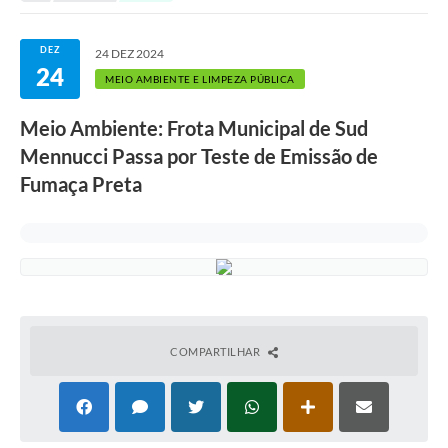
Serviços ao Cidadão
DEFESA CIVIL
DEZ
24 DEZ 2024
24
MEIO AMBIENTE E LIMPEZA PÚBLICA
Sobre Sud
Meio Ambiente: Frota Municipal de Sud
Ouvidoria
Mennucci Passa por Teste de Emissão de
Audiências Públicas
Fumaça Preta
Arquivos para Download
Notícias
Secretarias
Legislação
COMPARTILHAR
Concursos e Processo Seletivo
Editais