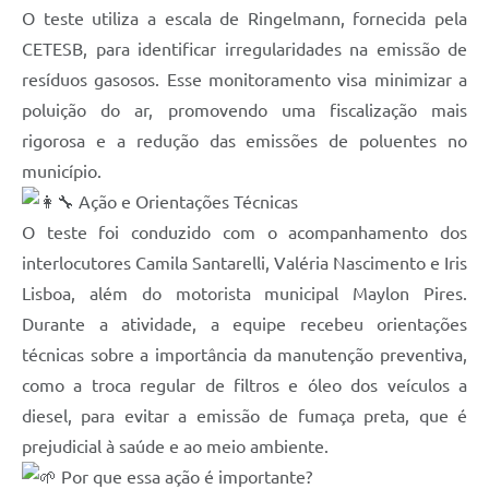
Contato
O teste utiliza a escala de Ringelmann, fornecida pela
CETESB, para identificar irregularidades na emissão de
Sistemas Prefeitura
resíduos gasosos. Esse monitoramento visa minimizar a
Prestação de Contas
poluição do ar, promovendo uma fiscalização mais
rigorosa e a redução das emissões de poluentes no
Gestão em Saúde
município.
SEBRAE AQUI
Ação e Orientações Técnicas
O teste foi conduzido com o acompanhamento dos
Obras
interlocutores Camila Santarelli, Valéria Nascimento e Iris
Lisboa, além do motorista municipal Maylon Pires.
Durante a atividade, a equipe recebeu orientações
técnicas sobre a importância da manutenção preventiva,
como a troca regular de filtros e óleo dos veículos a
diesel, para evitar a emissão de fumaça preta, que é
prejudicial à saúde e ao meio ambiente.
Por que essa ação é importante?