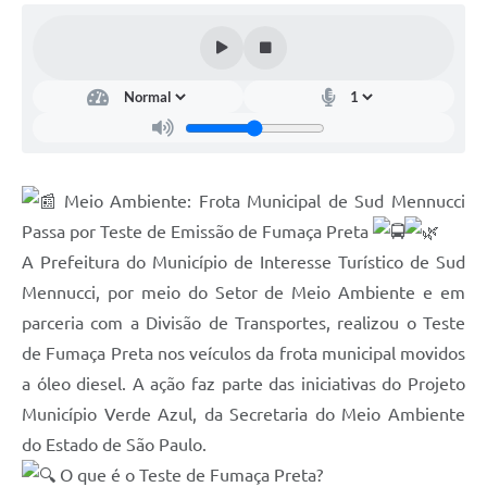
Licitações
Telefones Úteis
TRANSPARÊNCIA PAULO GUSTAVO
Transparência PNAB
DOWNLOAD VTN RURAL
Meio Ambiente: Frota Municipal de Sud Mennucci
Passa por Teste de Emissão de Fumaça Preta
ATRIBUIÇÃO DE AULAS
A Prefeitura do Município de Interesse Turístico de Sud
CEP POR ENDEREÇO
Mennucci, por meio do Setor de Meio Ambiente e em
parceria com a Divisão de Transportes, realizou o Teste
ALDIR BLANC
de Fumaça Preta nos veículos da frota municipal movidos
A Prefeitura
a óleo diesel. A ação faz parte das iniciativas do Projeto
Convênios
Município Verde Azul, da Secretaria do Meio Ambiente
do Estado de São Paulo.
ORÇAMENTO PARTICIPATIVO 2026
O que é o Teste de Fumaça Preta?